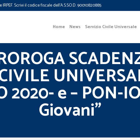
e IRPEF. Scrivi il codice fiscale dell'A.S.SO.D. 90010820885
Home
News
Servizio Civile Universale
PROROGA SCADEN
 CIVILE UNIVERS
2020- e – PON-IO
Giovani”