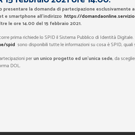
nno presentare la domanda di partecipazione
esclusivamente a
let e smartphone all’indirizzo
https://domandaonline.servizioci
re le ore 14.00 del 15 febbraio 2021.
re prima richiede lo SPID il Sistema Pubblico di Identità Digitale. Su
me/spid
sono disponibili tutte le informazioni su cosa è SPID, quali s
artecipazioni per
un unico progetto ed un’unica sede
, da sceglie
aforma DOL.