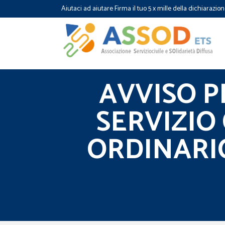
Aiutaci ad aiutare Firma il tuo 5 x mille della dichiarazion
AVVISO 
SERVIZIO
ORDINARIO 