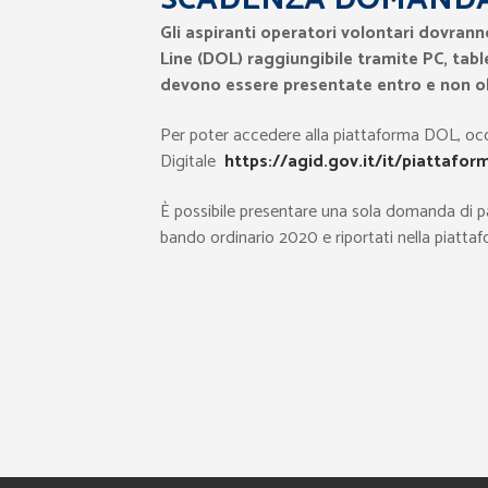
Gli aspiranti operatori volontari dovra
Line (DOL) raggiungibile tramite P
C, tab
devono essere presentate entro e non olt
Per poter accedere alla piattaforma DOL, occor
Digitale
https://agid.gov.it/it/piattafor
È possibile presentare una sola domanda di p
bando ordinario 2020 e riportati nella piatt