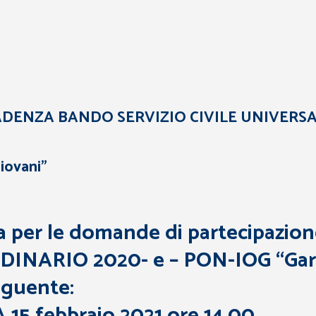
DENZA BANDO SERVIZIO CIVILE UNIVERS
iovani”
 per le domande di partecipazione 
INARIO 2020- e – PON-IOG “Garan
eguente:
5 febbraio 2021
ore 14.00
.